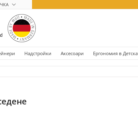
ЧКА
ейнери
Надстройки
Аксесоари
Ергономия в Детска
седене