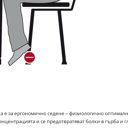
ижа е за ергономично седене – физиологично оптимал
онцентрацията и се предотвратяват болки в гърба и г