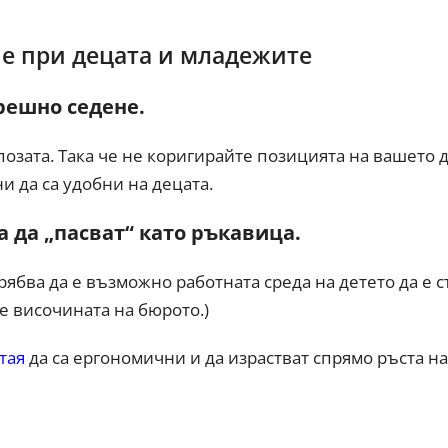
е при децата и младежите
решно седене.
позата. Така че не коригирайте позицията на вашето д
и да са удобни на децата.
а да „пасват“ като ръкавица.
трябва да е възможно работната среда на детето да е
 е височината на бюрото.)
стая
да са ергономични и да израстват спрямо ръста на