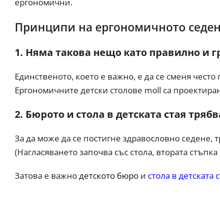
ергономични.
Принципи на ергономичното седен
1.
Няма такова нещо като правилно и г
Единственото, което е важно, е да се сменя често 
Ергономичните детски столове moll са проектиран
2.
Бюрото и стола в детската стая трябв
За да може да се постигне здравословно седене, 
(Нагласяването започва със стола, втората стъпка
Затова е важно
детското бюро
и
стола в детската 