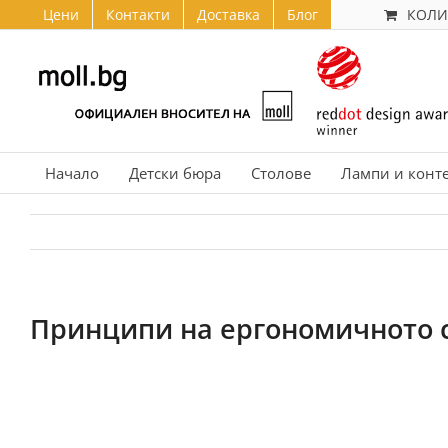
Skip
КОЛИ
Цени
Контакти
Доставка
Блог
to
content
Начало
Детски бюра
Столове
Лампи и конт
Принципи на ергономичното 
View
Larger
Image