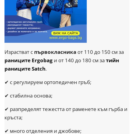
Израстват с
първокласника
от 110 до 150 см за
раниците Ergobag
и от 140 до 180 см за
тийн
раниците Satch
.
✔ с регулируем ортопедичен гръб;
✔ стабилна основа;
✔ разпределят тежестта от раменете към гърба и
кръста;
✔ много отделения и джобове;