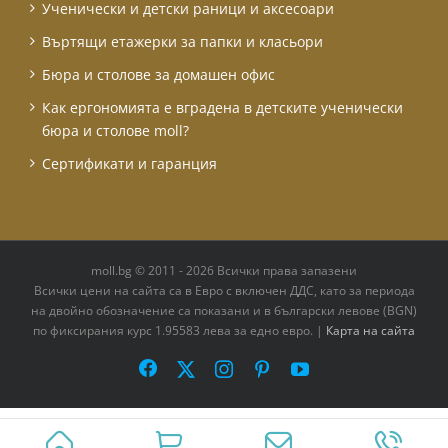
Ученически и детски раници и аксесоари
Въртящи етажерки за папки и класьори
Бюра и столове за домашен офис
Как ергономията е вградена в детските ученически
бюра и столове moll?
Сертификати и гаранция
moll.bg © 2011 - 2026 Всички права запазени
Всички цени на сайта са в Евро с включен ДДС, като за периода
на двoйно обозначение са показани и в български левове (BGN)
по фиксирания курс 1.95583 лева за едно евро. |
Карта на сайта
Facebook
X
Instagram
Pinterest
YouTube