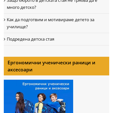
Защо бюрото в детската стая не трябва да е
много детско?
Как да подготвим и мотивираме детето за
училище?
Подредена детска стая
Ергономични ученически раници и
аксесоари