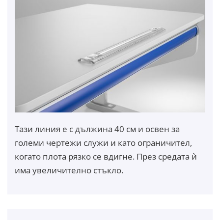
Тази линия е с дължина 40 см и освен за
големи чертежи служи и като ограничител,
когато плота рязко се вдигне. През средата ѝ
има увеличително стъкло.