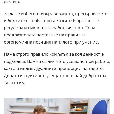
лактите.
За да се избегнат изкривяването, прегърбването
и болките в гърба, при детските бюра moll се
регулира и наклона на работния плот. Това
предразполага постигане на правилна
ергономична позиция на тялото при учение.
Няма строго правило кой ъгъл за коя дейност е
подходящ. Важни са личното усещане при работа,
както и индивидуалните пропорции на тялото.
Децата интуитивно усещат кое е най-доброто за
тялото им.