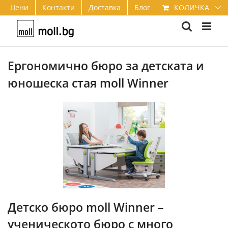
Skip
КОЛИЧКА
Цени
Контакти
Доставка
Блог
to
content
Ергономично бюро за детската и
юношеска стая moll Winner
Детско бюро moll Winner –
ученическото бюро с много