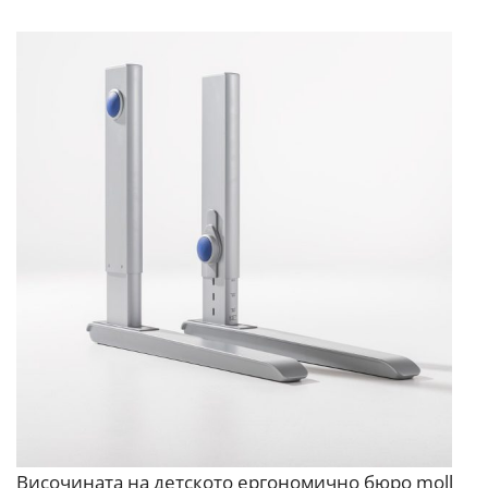
Височината на детското ергономично бюро moll