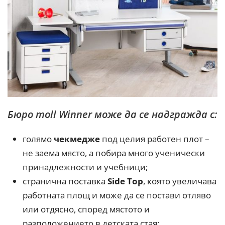
Бюро moll Winner може да се надгражда с:
голямо
чекмедже
под целия работен плот –
не заема място, а побира много ученически
принадлежности и учебници;
странична поставка
Side Top
, която увеличава
работната площ и може да се постави отляво
или отдясно, според мястото и
разположението в детската стая;