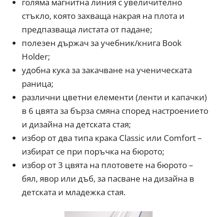
голяма магнитна линия с увеличитeлно
стъкло, която захваща накрая на плота и
предпазваща листата от падане;
полезен държач за учебник/книга Book
Holder;
удобна кука за закачване на ученическата
раница;
различни цветни елементи (ленти и капачки)
в 6 цвята за бърза смяна според настроението
и дизайна на детската стая;
избор от два типа крака Classic или Comfort –
избират се при поръчка на бюрото;
избор от 3 цвята на плотовете на бюрото –
бял, явор или дъб, за пасване на дизайна в
детската и младежка стая.