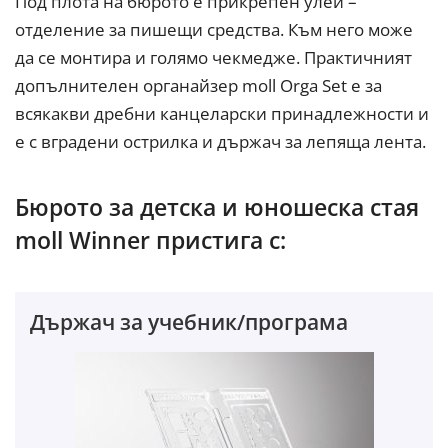
Под плота на бюрото е прикрепен улей –
отделение за пишещи средства. Към него може
да се монтира и голямо чекмедже. Практичният
допълнителен органайзер moll Orga Set е за
всякакви дребни канцеларски принадлежности и
е с вградени острилка и държач за лепяща лента.
Бюрото за детска и юношеска стая
moll Winner пристига с:
Държач за учебник/програма