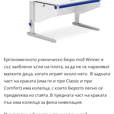
Ергономичното ученическо бюро moll Winner е
със заоблени ъгли на плота, за да не се нараняват
малките деца, когато играят около него. В задната
част на краката (има ги и при Classic и при
Comfort) има колелца, с които бюрото лесно се
придвижва из стаята. В предната част на краката
пък има колелца за фина нивелация.