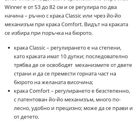
Winner е от 53 до 82 см и се регулира по два
начина – ръчно с крака Classic или чрез йо-йо
механизъм при крака Comfort. Видът на краката
се избира при поръчка на бюрото.
крака Classic – регулирането е на степени,
като краката имат 10 дупки; последователно
трябва де се освободят механизмите от двете
страни и да се премести горната част на
бюрото на желаната височина;
крака Comfort – регулирането е безстепенно,
с патентован йо-йо механизъм, много по-
лесно, удобно и прецизно; може да се прави и
от детето.