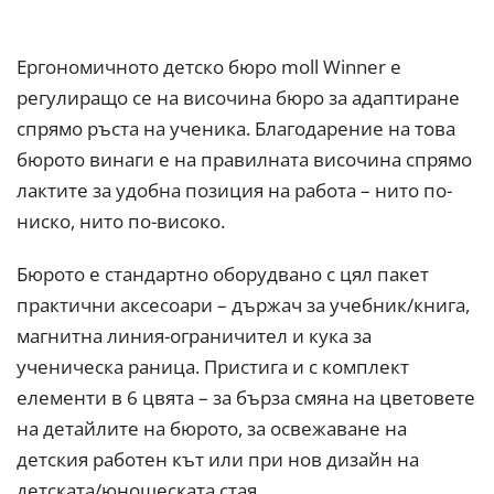
Ергономичното детско бюро moll Winner е
регулиращо се на височина бюро за адаптиране
спрямо ръста на ученика. Благодарение на това
бюрото винаги е на правилната височина спрямо
лактите за удобна позиция на работа – нито по-
ниско, нито по-високо.
Бюрото е стандартно оборудвано с цял пакет
практични аксесоари – държач за учебник/книга,
магнитна линия-ограничител и кука за
ученическа раница. Пристига и с комплект
елементи в 6 цвята – за бърза смяна на цветовете
на детайлите на бюрото, за освежаване на
детския работен кът или при нов дизайн на
детската/юношеската стая.