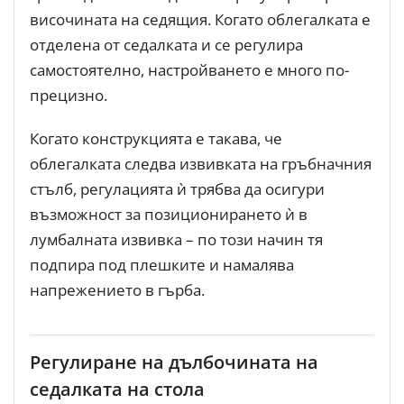
височината на седящия. Когато облегалката е
отделена от седалката и се регулира
самостоятелно, настройването е много по-
прецизно.
Когато конструкцията е такава, че
облегалката следва извивката на гръбначния
стълб, регулацията ѝ трябва да осигури
възможност за позиционирането ѝ в
лумбалната извивка – по този начин тя
подпира под плешките и намалява
напрежението в гърба.
Регулиране на дълбочината на
седалката на стола