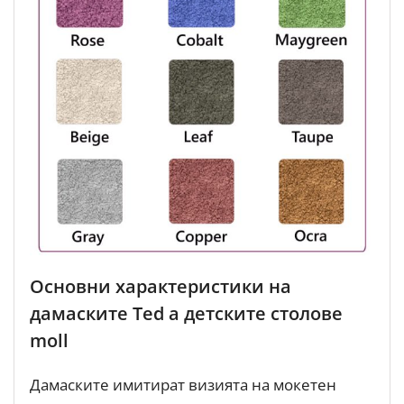
Основни характеристики на
дамаските Ted а детските столове
moll
Дамаските имитират визията на мокетен