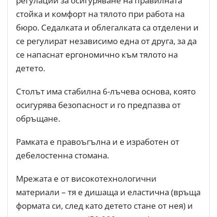
регулации за осигуряване на правилната
стойка и комфорт на тялото при работа на
бюро. Седалката и облегалката са отделени и
се регулират независимо една от друга, за да
се напаснат ергономично към тялото на
детето.
Столът има стабилна 6-лъчева основа, която
осигурява безопасност и го предпазва от
обръщане.
Рамката е правоъгълна и е изработен от
дебелостенна стомана.
Мрежата е от високотехнологични
материали – тя е дишаща и еластична (връща
формата си, след като детето стане от нея) и