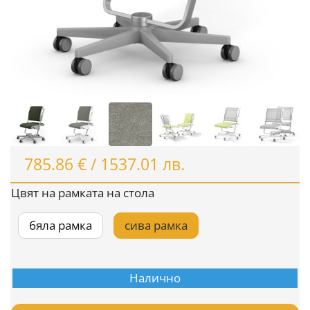
785.86
€
/
1537.01
лв.
Цвят на рамката на стола
бяла рамка
сива рамка

Налично