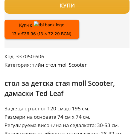
КУПИ
Купи с
13 x €36.96 (13 x 72.29 BGN)
Код:
337050-606
Категория:
тийн стол moll Scooter
стол за детска стая moll Scooter,
дамаски Ted Leaf
За деца с ръст от 120 см до 195 см.
Размери на основата 74 см х 74 см.
Регулируема височина на седалката: 30-53 см.
Регулируема дълбочина на седалката: 28-42 см.