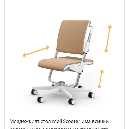
Младежкият стол moll Scooter има всички