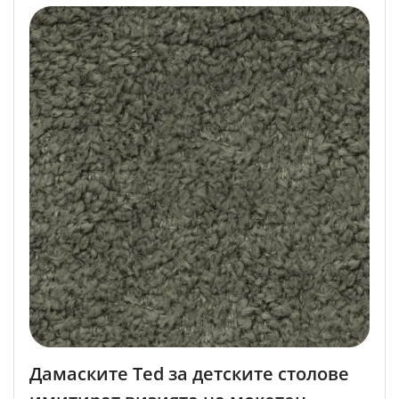
Дамаските Ted за детските столове