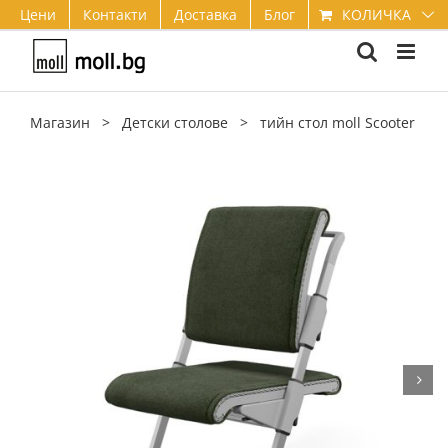
Skip
КОЛИЧКА
Цени
Контакти
Доставка
Блог
to
content
Магазин
>
Детски столове
>
тийн стол moll Scooter