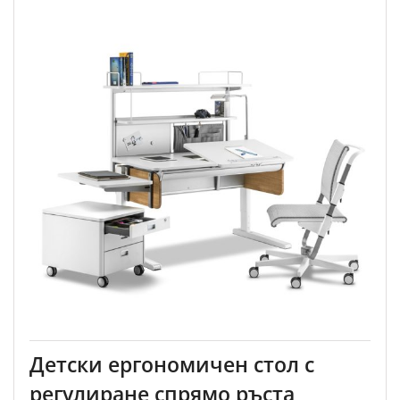
Детски ергономичен стол с
регулиране спрямо ръста