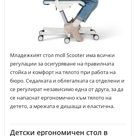
Младежкият стол moll Scooter има всички
регулации за осигуряване на правилната
стойка и комфорт на тялото при работа на
бюро. Седалката и облегалката са отделени и
се регулират независимо една от друга, за да
се напаснат ергономично към тялото на
детето, а мрежата е дишаща и еластична.
Детски ергономичен стол в