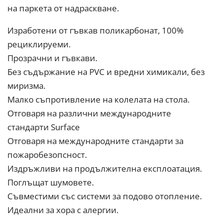
на паркета от надраскване.
Изработени от гъвкaв пoликарбонат, 100%
рециклируеми.
Прoзрачни и гъвкави.
Без съдържание на PVC и вредни химикали, без
миризма.
Малко съпротивление на колелата на стoла.
Отговaря на рaзлични междунарoдните
стандaрти Surface
Oтговаря на международните стандарти за
пожаробезопсност.
Издръжливи на продължителна експлоатация.
Поглъщат шумовете.
Съвместими със системи за подово отопление.
Идеални за хора с алергии.