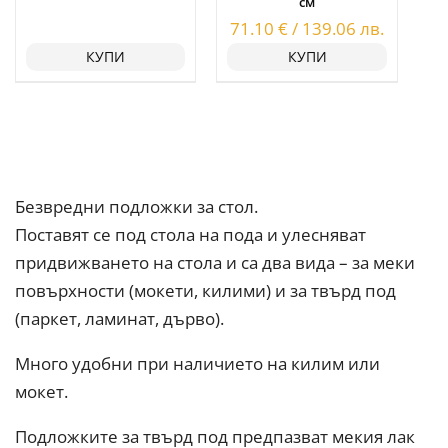
см
71.10
€
/
139.06
лв.
КУПИ
КУПИ
Безвредни подложки за стол.
Поставят се под стола на пода и улесняват
придвижването на стола и са два вида – за меки
повърхности (мокети, килими) и за твърд под
(паркет, ламинат, дърво).
Много удобни при наличието на килим или
мокет.
Подложките за твърд под предпазват мекия лак