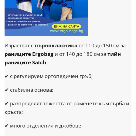
Израстват с
първокласника
от 110 до 150 см за
раниците Ergobag
и от 140 до 180 см за
тийн
раниците Satch
.
✔ с регулируем ортопедичен гръб;
✔ стабилна основа;
✔ разпределят тежестта от раменете към гърба и
кръста;
✔ много отделения и джобове;