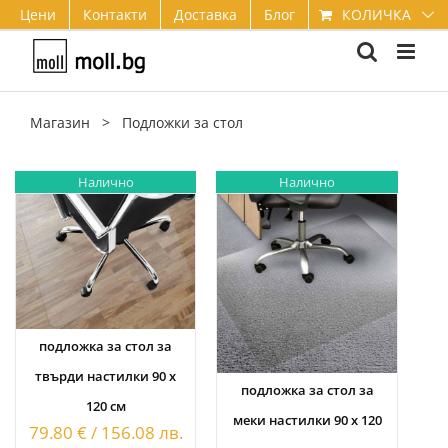
Skip
КОЛИЧКА
Цени
Контакти
Доставка
Блог
to
content
Магазин
>
Подложки за стол
Налично
Налично
подложка за стол за
твърди настилки 90 х
подложка за стол за
120 см
меки настилки 90 х 120
79.80
€
/
156.08
лв.