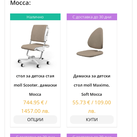
Mocca:
Налично
С доставка до 30 дни
стол за детска стая
Дамаскa за детски
moll Scooter, дамаски
стол moll Maximo,
Mocca
Soft Mocca
744.95
€
/
55.73
€
/
109.00
1457.00
лв.
лв.
ОПЦИИ
КУПИ
С доставка до 30 дни
С доставка до 30 дни