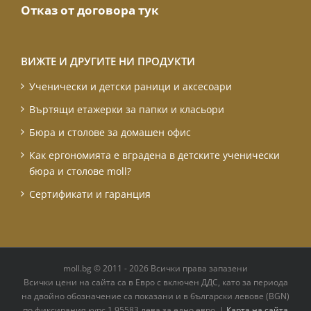
Отказ от договора тук
ВИЖТЕ И ДРУГИТЕ НИ ПРОДУКТИ
Ученически и детски раници и аксесоари
Въртящи етажерки за папки и класьори
Бюра и столове за домашен офис
Как ергономията е вградена в детските ученически
бюра и столове moll?
Сертификати и гаранция
moll.bg © 2011 - 2026 Всички права запазени
Всички цени на сайта са в Евро с включен ДДС, като за периода
на двoйно обозначение са показани и в български левове (BGN)
по фиксирания курс 1.95583 лева за едно евро. |
Карта на сайта