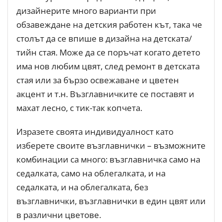
дизайнерите много варианти при
обзавеждане на детския работен кът, така че
столът да се впише в дизайна на детската/
тийн стая. Може да се поръчат когато детето
има нов любим цвят, след ремонт в детската
стая или за бързо освежаване и цветен
акцент и т.н. Възглавничките се поставят и
махат лесно, с тик-так копчета.
Изразете своята индивидуалност като
изберете своите възглавнички – възможните
комбинации са много: възглавничка само на
седалката, само на облегалката, и на
седалката, и на облегалката, без
възглавнички, възглавнички в един цвят или
в различни цветове.