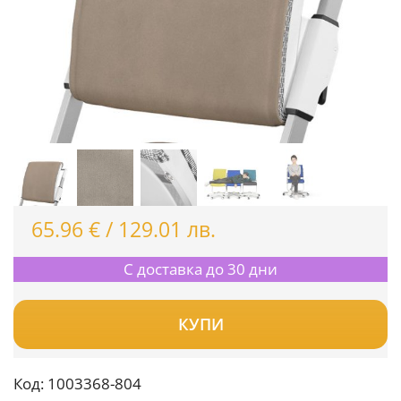
65.96
€
/
129.01
лв.
С доставка до 30 дни
КУПИ
Код:
1003368-804