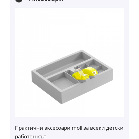
Практични аксесоари moll за всеки детски
работен кът.