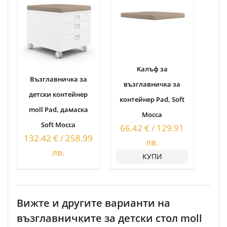
Kалъф за
Възглавничка за
възглавничка за
детски контейнер
контейнер Pad, Soft
moll Pad, дамаска
Mocca
Soft Mocca
66.42
€
/
129.91
132.42
€
/
258.99
лв.
лв.
КУПИ
Вижте и другите варианти на
възглавничките за детски стол moll