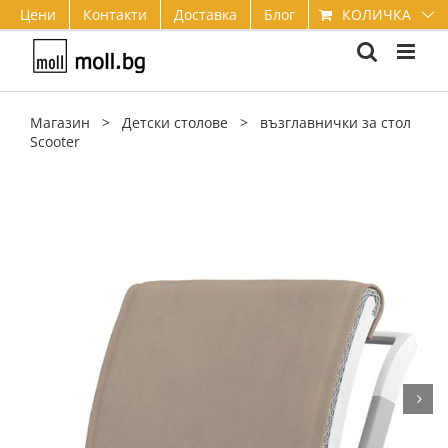
Skip
КОЛИЧКА
Цени
Контакти
Доставка
Блог
to
content
Магазин
>
Детски столове
>
възглавнички за стол
Scooter