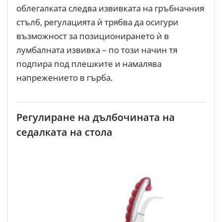
облегалката следва извивката на гръбначния
стълб, регулацията ѝ трябва да осигури
възможност за позиционирането ѝ в
лумбалната извивка – по този начин тя
подпира под плешките и намалява
напрежението в гърба.
Регулиране на дълбочината на
седалката на стола