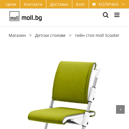
Skip
КОЛИЧКА
Цени
Контакти
Доставка
Блог
to
content
Магазин
>
Детски столове
>
тийн стол moll Scooter