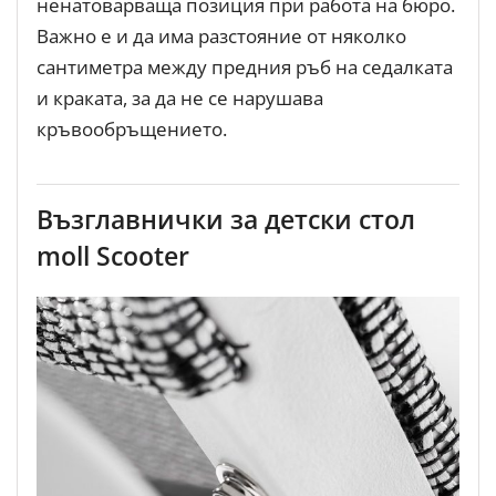
ненатоварваща позиция при работа на бюро.
Важно е и да има разстояние от няколко
сантиметра между предния ръб на седалката
и краката, за да не се нарушава
кръвообръщението.
Възглавнички за детски стол
moll Scooter