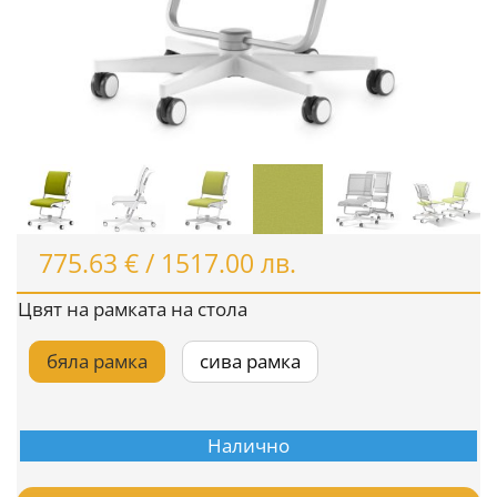
775.63
€
/
1517.00
лв.
Цвят на рамката на стола
бяла рамка
сива рамка

Налично