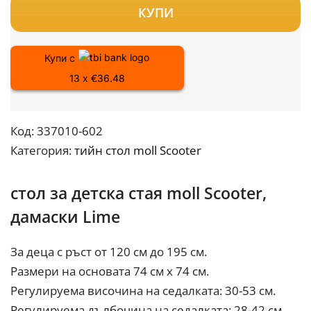
КУПИ
Купи с
13 x €36.48
Код:
337010-602
Категория:
тийн стол moll Scooter
стол за детска стая moll Scooter,
дамаски Lime
За деца с ръст от 120 см до 195 см.
Размери на основата 74 см х 74 см.
Регулируема височина на седалката: 30-53 см.
Регулируема дълбочина на седалката: 28-42 см.